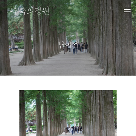
Hit enter to search or ESC to close
남이섬
HOME