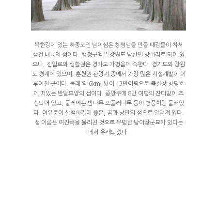
ABOUT
인사말
ROOMS
외부풍경
북한강에 있는 하중도인 남이섬은 청평댐을 만들 때강물이 차서
웨스턴마차
FACILITY
생긴 내륙의 섬이다. 행정구역은 강원도 남산면 방하리로 되어 있
객실배치도
으나, 진입로와 생활권은 경기도 가평읍에 속한다. 경기도와 강원
웨스턴마차 1호~4
럭셔리글램핑
도 경계에 있으며, 춘천권 관광지 중에서 가장 많은 시설개발이 이
RESERVATION
웨스턴마차 5호~7
큐브글램핑
루어진 곳이다. 둘레 약 6km, 넓이 13만여평으로 북한강 청평호
카바나글램핑
에 떠있는 반달모양의 섬이다. 중앙부에 8만 여평의 잔디밭이 조
트라이앵글글램핑
일반글램핑B,C,D
예약안내
웨스턴프라이빗
성되어 있고, 둘레에는 밤나무 포플러나무 등이 병풍처럼 둘러있
TRAVEL
다. 여유로이 산책하기에 좋은, 꿈과 낭만의 섬으로 알려져 있다.
웨스턴프라이빗 1
실시간예약
섬 이름은 여진족을 물리친 것으로 유명한 남이장군묘가 있다는
데서 유래되었다.
웨스턴프라이빗 4