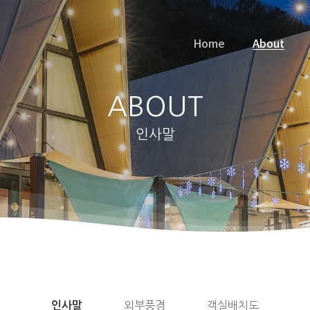
Home
About
ABOUT
인사말
외부풍경
객실배치도
인사말